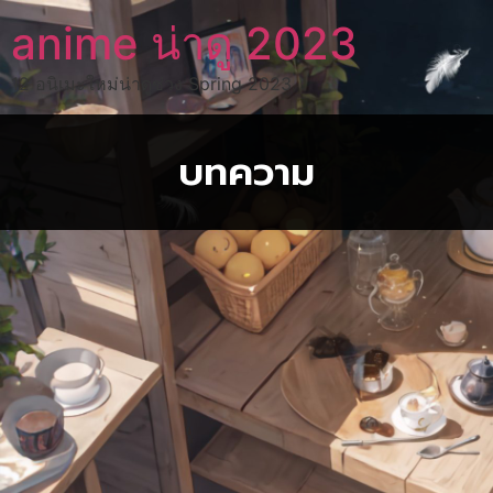
anime น่าดู 2023
12 อนิเมะใหม่น่าดูช่วง Spring 2023
บทความ